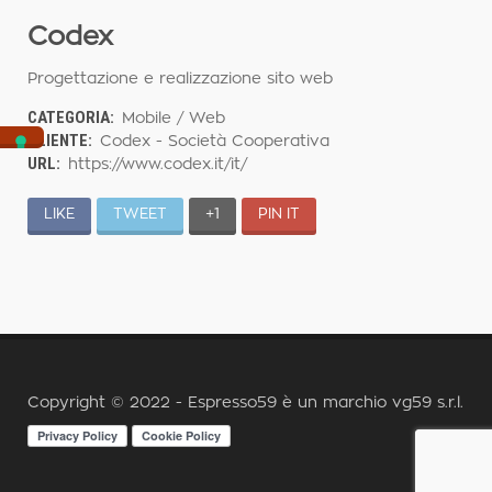
Codex
Progettazione e realizzazione sito web
CATEGORIA:
Mobile / Web
CLIENTE:
Codex - Società Cooperativa
URL:
https://www.codex.it/it/
LIKE
TWEET
+1
PIN IT
Copyright © 2022 - Espresso59 è un marchio
vg59 s.r.l.