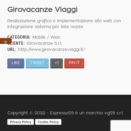
Girovacanze Viaggi
Realizzazione grafica e implementazione sito web con
integrazione sistema per liste nozze.
CATEGORIA:
Mobile / Web
CLIENTE:
Girovacanze S.r.l.
URL:
http://www.girovacanzeviaggi.it/
LIKE
TWEET
+1
PIN IT
Copyright © 2022 - Espresso59 è un marchio
vg59 s.r.l.