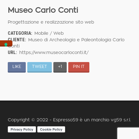
Museo Carlo Conti
Progettazione e realizzazione sito web
CATEGORIA:
Mobile / Web
CLIENTE:
Museo di Archeologia e Paleontologia Carlo
Conti
URL:
https://www.museocarloconti.it/
LIKE
TWEET
+1
PIN IT
Copyright © 2022 - Espresso59 è un marchio
vg59 s.r.l.