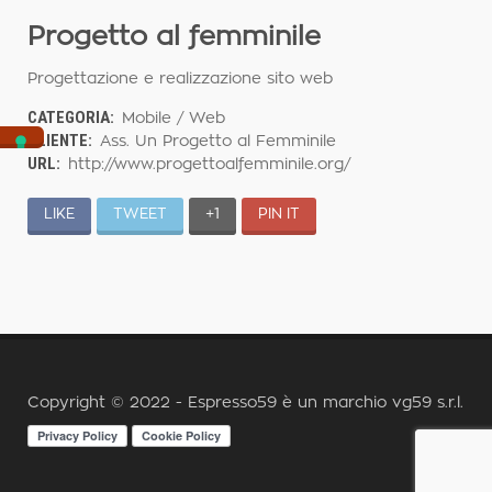
Progetto al femminile
Progettazione e realizzazione sito web
CATEGORIA:
Mobile / Web
CLIENTE:
Ass. Un Progetto al Femminile
URL:
http://www.progettoalfemminile.org/
LIKE
TWEET
+1
PIN IT
Copyright © 2022 - Espresso59 è un marchio
vg59 s.r.l.