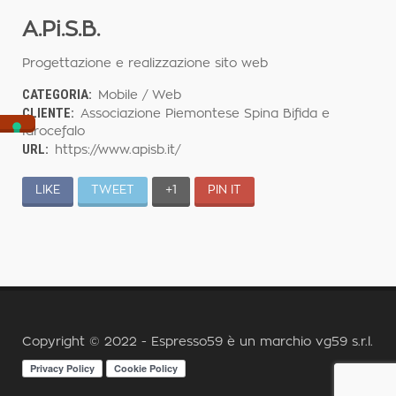
A.Pi.S.B.
Progettazione e realizzazione sito web
CATEGORIA:
Mobile / Web
CLIENTE:
Associazione Piemontese Spina Bifida e
Idrocefalo
URL:
https://www.apisb.it/
LIKE
TWEET
+1
PIN IT
Copyright © 2022 - Espresso59 è un marchio
vg59 s.r.l.