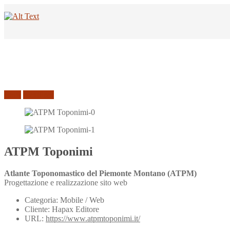
Back
Next
Prev
ATPM Toponimi
Atlante Toponomastico del Piemonte Montano (ATPM)
Progettazione e realizzazione sito web
Categoria:
Mobile / Web
Cliente:
Hapax Editore
URL:
https://www.atpmtoponimi.it/