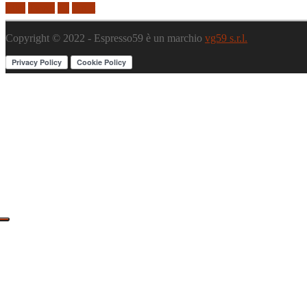
Like
Tweet
+1
Pin It
Copyright © 2022 - Espresso59 è un marchio
vg59 s.r.l.